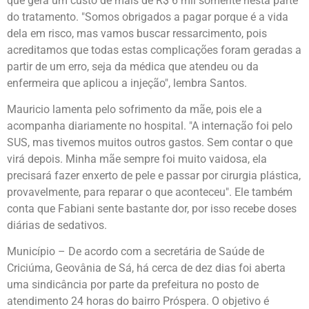
que gera um custo de mais de R$ 6 mil somente nesta parte
do tratamento. "Somos obrigados a pagar porque é a vida
dela em risco, mas vamos buscar ressarcimento, pois
acreditamos que todas estas complicações foram geradas a
partir de um erro, seja da médica que atendeu ou da
enfermeira que aplicou a injeção", lembra Santos.
Mauricio lamenta pelo sofrimento da mãe, pois ele a
acompanha diariamente no hospital. "A internação foi pelo
SUS, mas tivemos muitos outros gastos. Sem contar o que
virá depois. Minha mãe sempre foi muito vaidosa, ela
precisará fazer enxerto de pele e passar por cirurgia plástica,
provavelmente, para reparar o que aconteceu". Ele também
conta que Fabiani sente bastante dor, por isso recebe doses
diárias de sedativos.
Município – De acordo com a secretária de Saúde de
Criciúma, Geovânia de Sá, há cerca de dez dias foi aberta
uma sindicância por parte da prefeitura no posto de
atendimento 24 horas do bairro Próspera. O objetivo é