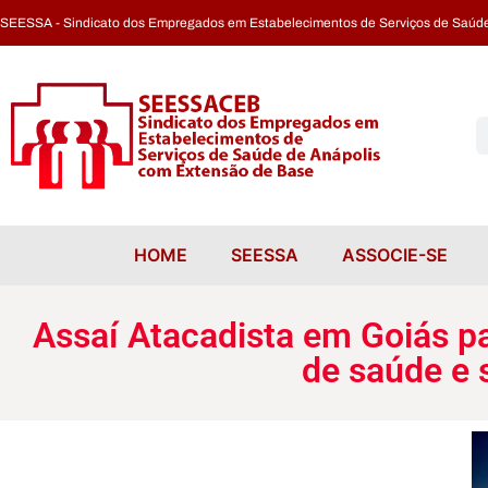
SEESSA - Sindicato dos Empregados em Estabelecimentos de Serviços de Saúde
Assaí Atacadista em Goiás pagará indenização de R$ 4,5 milhões por falhas de saúde e segurança dos trabalhadores.
HOME
SEESSA
ASSOCIE-SE
Assaí Atacadista em Goiás pa
de saúde e 