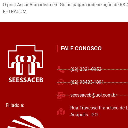
O post
Assaí Atacadista em Goiás pagará indenização de R$ 4
FETRACOM
.
FALE CONOSCO
(62) 3321-0953
(62) 98403-1091
seessaceb@uol.com.br
Filiado a:
Rua Travessa Francisco de L
Anápolis - GO