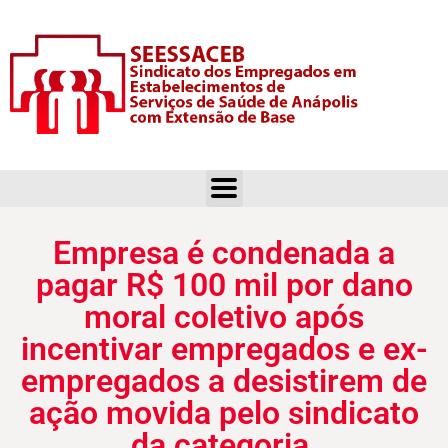
Empresa é condenada a pagar R$ 100 mil por dano moral coletivo após incentivar empregados e ex-empregados a desistirem de ação movida pelo sindicato da categoria.
Empresa é condenada a
pagar R$ 100 mil por dano
moral coletivo após
incentivar empregados e ex-
empregados a desistirem de
ação movida pelo sindicato
da categoria.