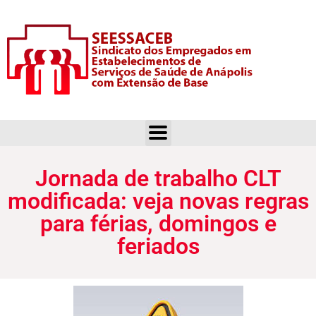
Jornada de trabalho CLT modificada: veja novas regras para férias, domingos e feriados
Jornada de trabalho CLT
modificada: veja novas regras
para férias, domingos e
feriados