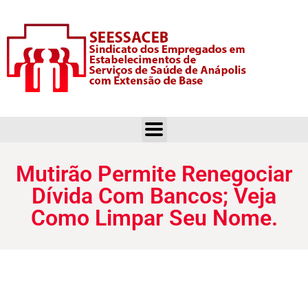
Mutirão Permite Renegociar Dívida Com Bancos; Veja Como Limpar Seu Nome.
Mutirão Permite Renegociar
Dívida Com Bancos; Veja
Como Limpar Seu Nome.