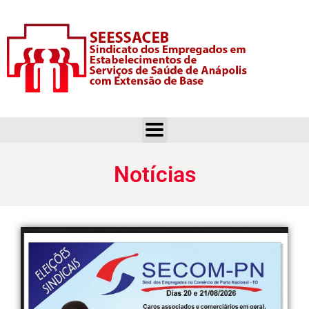
Eleição no SECOM-PN
Notícias