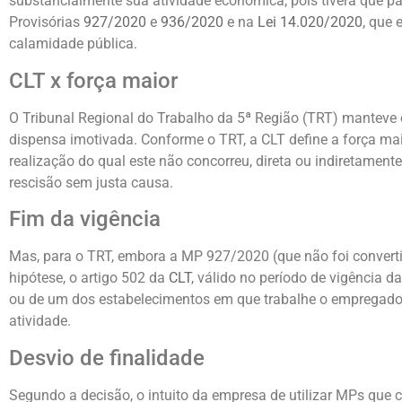
substancialmente sua atividade econômica, pois tivera que p
Provisórias
927/2020
e
936/2020
e na
Lei 14.020/2020
, que
calamidade pública.
CLT x força maior
O Tribunal Regional do Trabalho da 5ª Região (TRT) manteve 
dispensa imotivada. Conforme o TRT, a CLT define a força ma
realização do qual este não concorreu, direta ou indiretamen
rescisão sem justa causa.
Fim da vigência
Mas, para o TRT, embora a MP 927/2020 (que não foi converti
hipótese, o artigo 502 da
CLT
, válido no período de vigência 
ou de um dos estabelecimentos em que trabalhe o empregado. 
atividade.
Desvio de finalidade
Segundo a decisão, o intuito da empresa de utilizar MPs que 