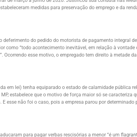
arar de março a junho de 2020. Justificou sua conduta nas Med
 estabeleceram medidas para preservação do emprego e da renda
o deferimento do pedido do motorista de pagamento integral de
ior como “todo acontecimento inevitável, em relação à vontade 
te”. Ocorrendo esse motivo, o empregado tem direito à metade d
da em lei) tenha equiparado o estado de calamidade pública re
da MP, estabelece que o motivo de força maior só se caracteriza
E esse não foi o caso, pois a empresa parou por determinado p
caducaram para pagar verbas rescisórias a menor “é um flagrant