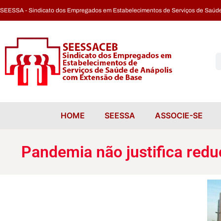
SEESSA - Sindicato dos Empregados em Estabelecimentos de Serviços de Saúde
Pandemia não justifica redução de verbas rescisórias devidas a motorista
HOME
SEESSA
ASSOCIE-SE
Pandemia não justifica redu